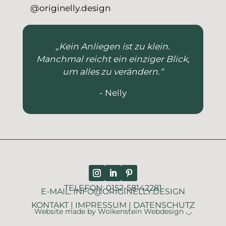
@originelly.design
„Kein Anliegen ist zu klein.
Manchmal reicht ein einziger Blick,
um alles zu verändern.“
- Nelly
TELEFON: 0152-58142281
E-MAIL: INFO@ORIGINELLY.DESIGN
KONTAKT
|
IMPRESSUM
|
DATENSCHUTZ
Website made by Wolkenstein Webdesign ◡̈